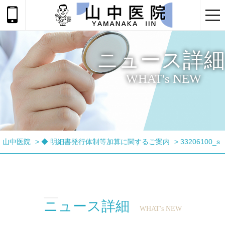
togg
navi
ニュース詳細
WHAT's NEW
山中医院
>
◆ 明細書発行体制等加算に関するご案内
>
33206100_s
ニュース詳細
WHAT's NEW